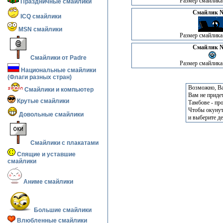
Размер смайлика:
Праздничные смайлики
Смайлик №
ICQ смайлики
MSN смайлики
Размер смайлика:
Смайлик №
Смайлики от Padre
Размер смайлика:
Национальные смайлики
(Флаги разных стран)
Возможно, Ва
Смайлики и компьютер
Вам не приде
Крутые смайлики
Тамбове - пр
Чтобы окунут
Довольные смайлики
и выберите д
Смайлики с плакатами
Спящие и уставшие
смайлики
Аниме смайлики
Большие смайлики
Влюбленные смайлики