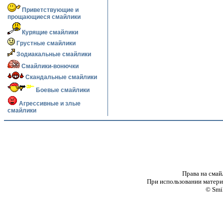
Приветствующие и
прощающиеся смайлики
Курящие смайлики
Грустные смайлики
Зодиакальные смайлики
Смайлики-вонючки
Скандальные смайлики
Боевые смайлики
Агрессивные и злые
смайлики
Права на смай
При использовании материа
© Smi