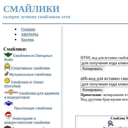
СМАЙЛИКИ
галерея лучших смайликов сети
Главная
АВАТАРЫ
Халява
Смайлики:
Смайлики из Звездных
HTML код для вставки смайл
Войн
Спортивные смайлики
Музыкальные смайлики
ubb-код для вставки см
Смайлики от Aiwan
(Колобки)
Смайлики для админов
Примечание
: копирование в
и модераторов
Под другими браузерами не
Прыгающие смайлики
Смайлик №
Новогодние и
рождественские смайлики