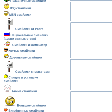
Праздничные смайлики
ICQ смайлики
MSN смайлики
Смайлики от Padre
Национальные смайлики
(Флаги разных стран)
Смайлики и компьютер
Крутые смайлики
Довольные смайлики
Смайлики с плакатами
Спящие и уставшие
смайлики
Аниме смайлики
Большие смайлики
Влюбленные смайлики