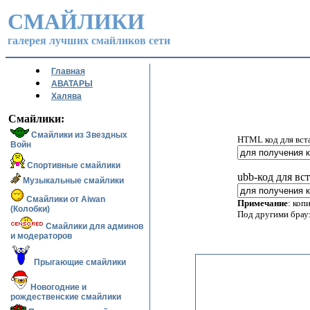
СМАЙЛИКИ
галерея лучших смайликов сети
Главная
АВАТАРЫ
Халява
Смайлики:
Смайлики из Звездных
HTML код для вст
Войн
Спортивные смайлики
ubb-код для вс
Музыкальные смайлики
Смайлики от Aiwan
Примечание
: коп
(Колобки)
Под другими брау
Смайлики для админов
и модераторов
Прыгающие смайлики
Новогодние и
рождественские смайлики