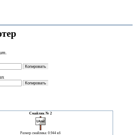
ютер
шт.
ах
Смайлик № 2
Размер смайлика: 0.944 кб