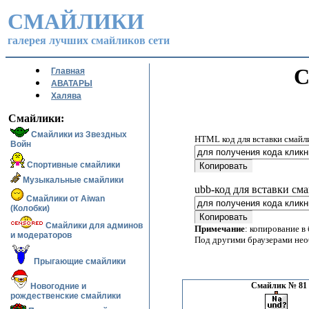
СМАЙЛИКИ
галерея лучших смайликов сети
С
Главная
АВАТАРЫ
Халява
Смайлики:
Смайлики из Звездных
HTML код для вставки смайл
Войн
Спортивные смайлики
Музыкальные смайлики
ubb-код для вставки см
Смайлики от Aiwan
(Колобки)
Смайлики для админов
Примечание
: копирование в
и модераторов
Под другими браузерами не
Прыгающие смайлики
Смайлик № 81
Новогодние и
рождественские смайлики