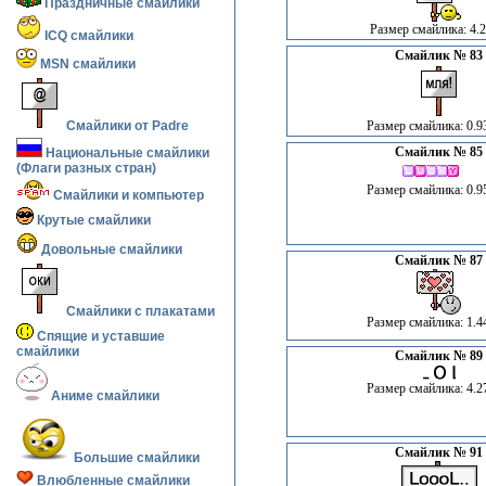
Праздничные смайлики
Размер смайлика: 4.2
ICQ смайлики
Смайлик № 83
MSN смайлики
Смайлики от Padre
Размер смайлика: 0.9
Смайлик № 85
Национальные смайлики
(Флаги разных стран)
Размер смайлика: 0.9
Смайлики и компьютер
Крутые смайлики
Довольные смайлики
Смайлик № 87
Смайлики с плакатами
Размер смайлика: 1.4
Спящие и уставшие
смайлики
Смайлик № 89
Размер смайлика: 4.2
Аниме смайлики
Смайлик № 91
Большие смайлики
Влюбленные смайлики