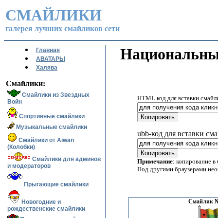
СМАЙЛИКИ
галерея лучших смайликов сети
Национальные
Главная
АВАТАРЫ
Халява
Смайлики:
Смайлики из Звездных
HTML код для вставки смайл
Войн
Спортивные смайлики
Музыкальные смайлики
ubb-код для вставки см
Смайлики от Aiwan
(Колобки)
Смайлики для админов
Примечание
: копирование в
и модераторов
Под другими браузерами не
Прыгающие смайлики
Смайлик №
Новогодние и
рождественские смайлики