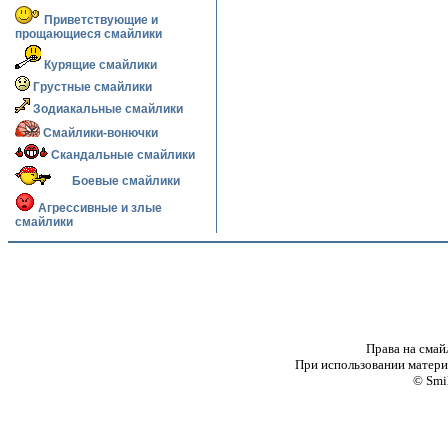
Приветствующие и
прощающиеся смайлики
Курящие смайлики
Грустные смайлики
Зодиакальные смайлики
Смайлики-вонючки
Скандальные смайлики
Боевые смайлики
Агрессивные и злые
смайлики
Права на смай
При использовании материа
© Smi