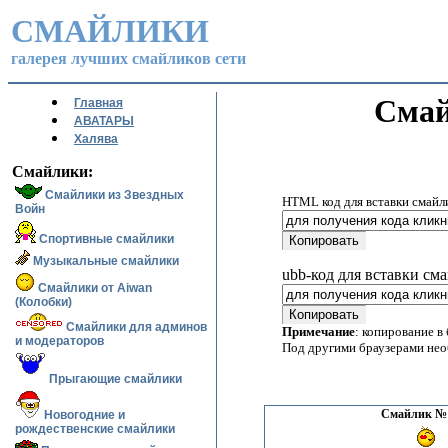
СМАЙЛИКИ
галерея лучших смайликов сети
Смай
Главная
АВАТАРЫ
Халява
Смайлики:
Смайлики из Звездных
HTML код для вставки смайл
Войн
Спортивные смайлики
Музыкальные смайлики
ubb-код для вставки см
Смайлики от Aiwan
(Колобки)
Смайлики для админов
Примечание
: копирование в
и модераторов
Под другими браузерами не
Прыгающие смайлики
Смайлик № 
Новогодние и
рождественские смайлики