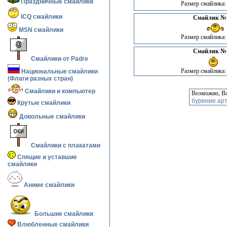
Праздничные смайлики
Размер смайлика:
ICQ смайлики
Смайлик № 
MSN смайлики
Размер смайлика:
Смайлик № 
Смайлики от Padre
Размер смайлика:
Национальные смайлики
(Флаги разных стран)
Смайлики и компьютер
Возможно, Ва
бурение арт
Крутые смайлики
Довольные смайлики
Смайлики с плакатами
Спящие и уставшие
смайлики
Аниме смайлики
Большие смайлики
Влюбленные смайлики